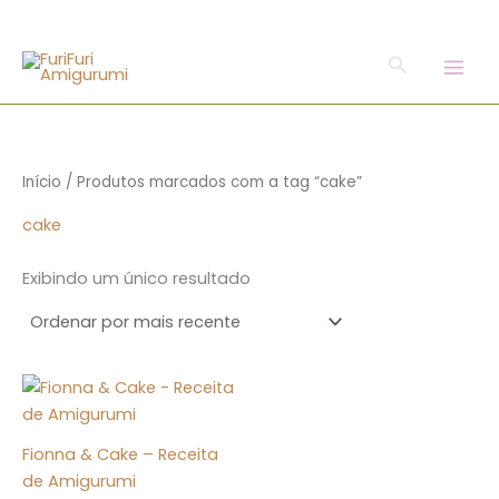
o
Ir
conteúdo
para
Pesquisar
o
conteúdo
Início
/ Produtos marcados com a tag “cake”
cake
Exibindo um único resultado
Fionna & Cake – Receita
de Amigurumi