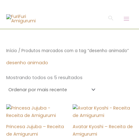
o
Classificado
Ir
por
conteúdo
mais
para
recente
Pesquisar
o
conteúdo
Início
/ Produtos marcados com a tag “desenho animado”
desenho animado
Mostrando todos os 5 resultados
Princesa Jujuba – Receita
Avatar Kyoshi – Receita de
de Amigurumi
Amigurumi