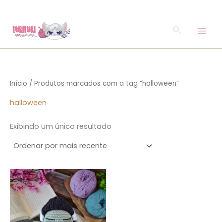
o
Ir
conteúdo
para
Pesquisar
o
conteúdo
Início
/ Produtos marcados com a tag “halloween”
halloween
Exibindo um único resultado