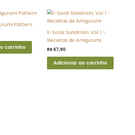
urumi Pattern
E-book Sandman, Vol. 1 –
Receitas de Amigurumi
o carrinho
R$
67,90
Adicionar ao carrinho