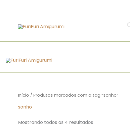
Classificado
Ir
por
conteúdo
para
mais
recente
o
conteúdo
Início
/ Produtos marcados com a tag “sonho”
sonho
Mostrando todos os 4 resultados