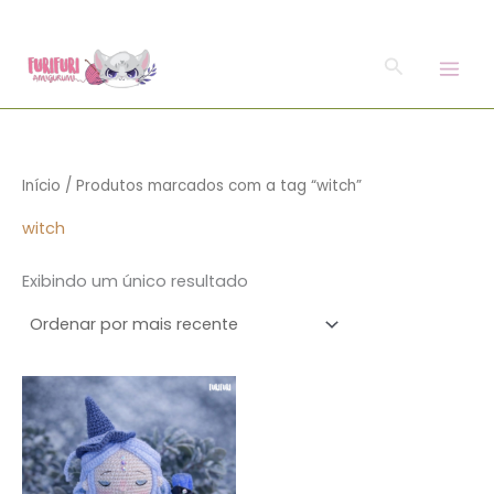
o
Ir
conteúdo
para
Pesquisar
o
conteúdo
Início
/ Produtos marcados com a tag “witch”
witch
Exibindo um único resultado