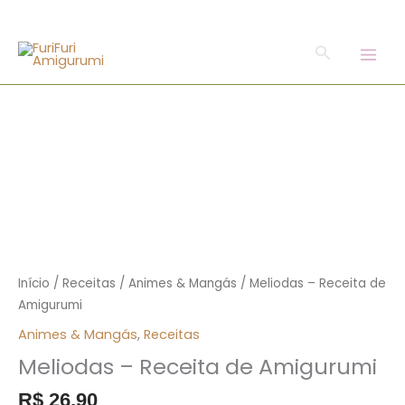
o
Ir
conteúdo
para
Pesquisar
o
conteúdo
Meliodas
-
Receita
de
Amigurumi
quantidade
Início
/
Receitas
/
Animes & Mangás
/ Meliodas – Receita de
Amigurumi
Animes & Mangás
,
Receitas
Meliodas – Receita de Amigurumi
R$
26,90